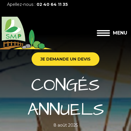
Apellez-nous :
02 40 64 11 35
MENU
JE DEMANDE UN DEVIS
CONGÉS
ANNUELS
8 août 2025